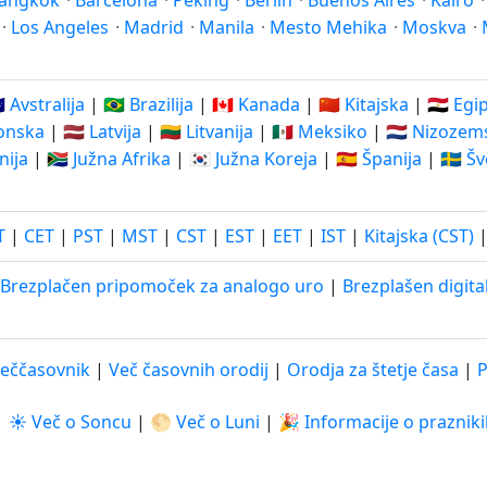
angkok
·
Barcelona
·
Peking
·
Berlin
·
Buenos Aires
·
Kairo
·
Los Angeles
·
Madrid
·
Manila
·
Mesto Mehika
·
Moskva
·
🇺 Avstralija
|
🇧🇷 Brazilija
|
🇨🇦 Kanada
|
🇨🇳 Kitajska
|
🇪🇬 Egi
ponska
|
🇱🇻 Latvija
|
🇱🇹 Litvanija
|
🇲🇽 Meksiko
|
🇳🇱 Nizozem
nija
|
🇿🇦 Južna Afrika
|
🇰🇷 Južna Koreja
|
🇪🇸 Španija
|
🇸🇪 Š
T
|
CET
|
PST
|
MST
|
CST
|
EST
|
EET
|
IST
|
Kitajska (CST)
Brezplačen pripomoček za analogo uro
|
Brezplašen digital
eččasovnik
|
Več časovnih orodij
|
Orodja za štetje časa
|
P
|
☀️ Več o Soncu
|
🌕 Več o Luni
|
🎉 Informacije o praznik