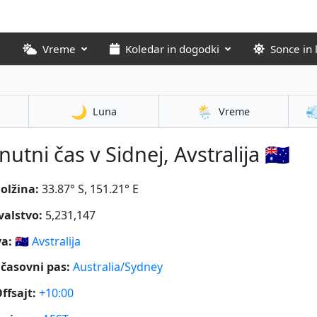
Vreme
Koledar in dogodki
Sonce in 
🌙
🌦️

Luna
Vreme
nutni čas v Sidnej, Avstralija 🇦🇺
olžina:
33.87° S, 151.21° E
valstvo:
5,231,147
a:
🇦🇺
Avstralija
časovni pas:
Australia/Sydney
ffsajt:
+10:00