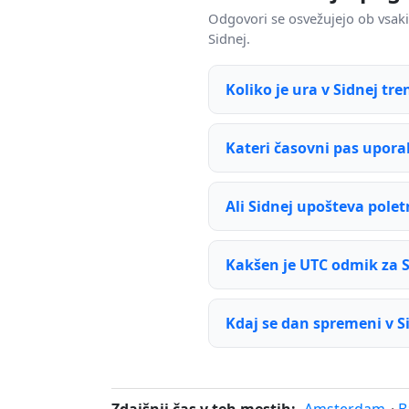
Odgovori se osvežujejo ob vsak
Sidnej.
Koliko je ura v Sidnej tr
Kateri časovni pas uporab
Ali Sidnej upošteva polet
Kakšen je UTC odmik za S
Kdaj se dan spremeni v S