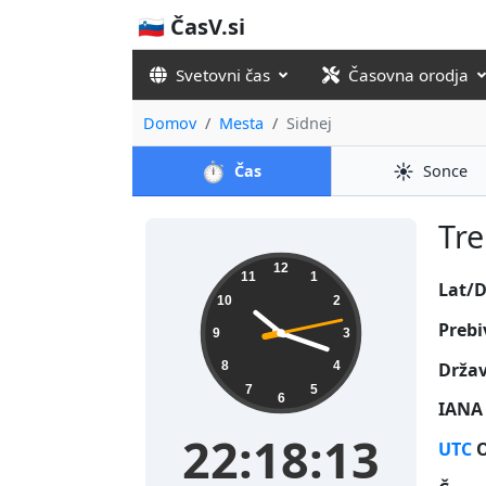
🇸🇮 ČasV.si
Svetovni čas
Časovna orodja
Domov
Mesta
Sidnej
⏱️
☀️
Čas
Sonce
Tre
22:18:13
12
11
1
Lat/D
10
2
Prebi
9
3
Držav
8
4
7
5
6
IANA 
22:18:13
UTC
O