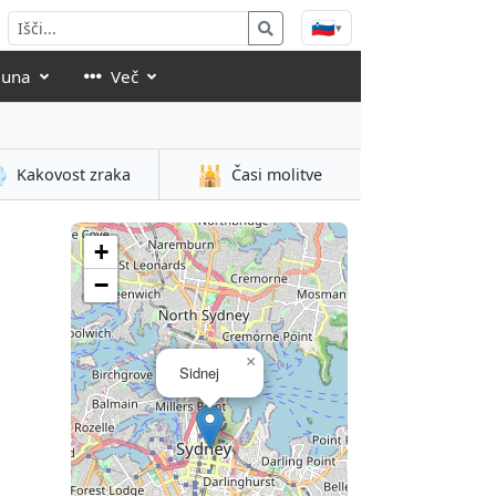
🇸🇮
▾
luna
Več

🕌
Kakovost zraka
Časi molitve
+
−
×
Sidnej