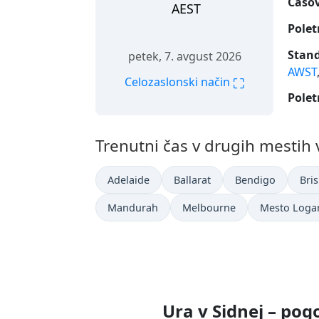
Časov
AEST
Polet
Stand
petek, 7. avgust 2026
AWST
⛶
Celozaslonski način
Polet
Trenutni čas v drugih mestih v
Adelaide
Ballarat
Bendigo
Bri
Mandurah
Melbourne
Mesto Loga
Ura v Sidnej – pog