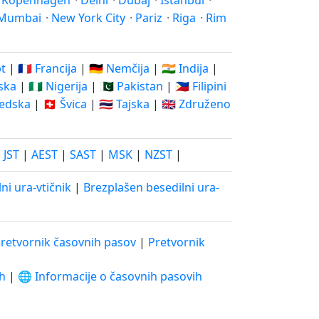
·
Kopenhagen
·
Delhi
·
Dubaj
·
Istanbul
·
Mumbai
·
New York City
·
Pariz
·
Riga
·
Rim
pt
|
🇫🇷 Francija
|
🇩🇪 Nemčija
|
🇮🇳 Indija
|
ska
|
🇳🇬 Nigerija
|
🇵🇰 Pakistan
|
🇵🇭 Filipini
vedska
|
🇨🇭 Švica
|
🇹🇭 Tajska
|
🇬🇧 Združeno
|
JST
|
AEST
|
SAST
|
MSK
|
NZST
|
ni ura-vtičnik
|
Brezplašen besedilni ura-
retvornik časovnih pasov
|
Pretvornik
ih
|
🌐 Informacije o časovnih pasovih