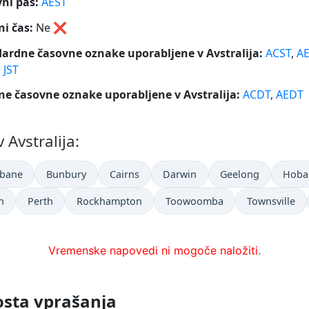
ni pas:
AEST
ni čas:
Ne
❌
ardne časovne oznake uporabljene v Avstralija:
ACST
,
AE
,
JST
ne časovne oznake uporabljene v Avstralija:
ACDT
,
AEDT
 Avstralija:
sbane
Bunbury
Cairns
Darwin
Geelong
Hoba
n
Perth
Rockhampton
Toowoomba
Townsville
Vremenske napovedi ni mogoče naložiti.
osta vprašanja