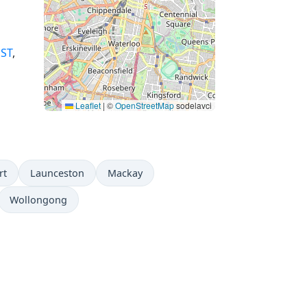
ST
,
Leaflet
|
©
OpenStreetMap
sodelavci
rt
Launceston
Mackay
Wollongong