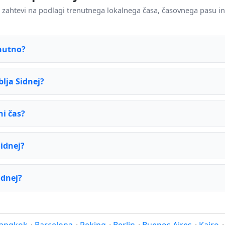
i zahtevi na podlagi trenutnega lokalnega časa, časovnega pasu i
enutno?
lja Sidnej?
ni čas?
idnej?
idnej?