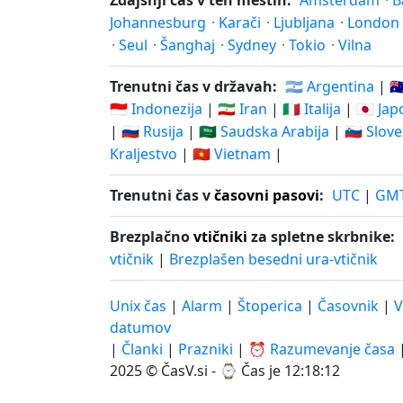
Zdajšnji čas v teh mestih:
Amsterdam
·
B
Johannesburg
·
Karači
·
Ljubljana
·
London
·
Seul
·
Šanghaj
·
Sydney
·
Tokio
·
Vilna
Trenutni čas v državah:
🇦🇷 Argentina
|
🇦
🇮🇩 Indonezija
|
🇮🇷 Iran
|
🇮🇹 Italija
|
🇯🇵 Ja
|
🇷🇺 Rusija
|
🇸🇦 Saudska Arabija
|
🇸🇮 Slove
Kraljestvo
|
🇻🇳 Vietnam
|
Trenutni čas v
časovni pasovi
:
UTC
|
GM
Brezplačno
vtičniki
za spletne skrbnike:
vtičnik
|
Brezplašen besedni ura-vtičnik
Unix čas
|
Alarm
|
Štoperica
|
Časovnik
|
V
datumov
|
Članki
|
Prazniki
|
⏰ Razumevanje časa
2025 © ČasV.si - ⌚
Čas je 12:18:12