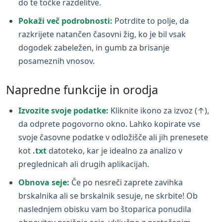
do te točke razdelitve.
Pokaži več podrobnosti:
Potrdite to polje, da
razkrijete natančen časovni žig, ko je bil vsak
dogodek zabeležen, in gumb za brisanje
posameznih vnosov.
Napredne funkcije in orodja
Izvozite svoje podatke:
Kliknite ikono za izvoz (↑),
da odprete pogovorno okno. Lahko kopirate vse
svoje časovne podatke v odložišče ali jih prenesete
kot
.txt
datoteko, kar je idealno za analizo v
preglednicah ali drugih aplikacijah.
Obnova seje:
Če po nesreči zaprete zavihka
brskalnika ali se brskalnik sesuje, ne skrbite! Ob
naslednjem obisku vam bo štoparica ponudila