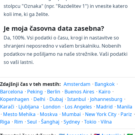
stolpcu "Oznaka" (npr. "Razdelitev 1") in vnesite katero
koli ime, ki ga želite.
Je moja časovna data zasebna?
Da, 100%. Vsi podatki o času, krogi in nastavitve so
shranjeni neposredno v vašem brskalniku. Nobenih
podatkov ne pošiljamo na naše strežnike. Vaši podatki
so vaši lastni.
Zdajšnji čas v teh mestih:
Amsterdam
·
Bangkok
·
Barcelona
·
Peking
·
Berlin
·
Buenos Aires
·
Kairo
·
Kopenhagen
·
Delhi
·
Dubaj
·
Istanbul
·
Johannesburg
·
Karači
·
Ljubljana
·
London
·
Los Angeles
·
Madrid
·
Manila
·
Mesto Mehika
·
Moskva
·
Mumbai
·
New York City
·
Pariz
·
Riga
·
Rim
·
Seul
·
Šanghaj
·
Sydney
·
Tokio
·
Vilna