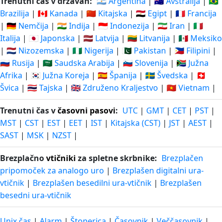
Trenutni čas v državah:
🇦🇷 Argentina
|
🇦🇺 Avstralija
|
🇧🇷
Brazilija
|
🇨🇦 Kanada
|
🇨🇳 Kitajska
|
🇪🇬 Egipt
|
🇫🇷 Francija
|
🇩🇪 Nemčija
|
🇮🇳 Indija
|
🇮🇩 Indonezija
|
🇮🇷 Iran
|
🇮🇹
Italija
|
🇯🇵 Japonska
|
🇱🇻 Latvija
|
🇱🇹 Litvanija
|
🇲🇽 Meksiko
|
🇳🇱 Nizozemska
|
🇳🇬 Nigerija
|
🇵🇰 Pakistan
|
🇵🇭 Filipini
|
🇷🇺 Rusija
|
🇸🇦 Saudska Arabija
|
🇸🇮 Slovenija
|
🇿🇦 Južna
Afrika
|
🇰🇷 Južna Koreja
|
🇪🇸 Španija
|
🇸🇪 Švedska
|
🇨🇭
Švica
|
🇹🇭 Tajska
|
🇬🇧 Združeno Kraljestvo
|
🇻🇳 Vietnam
|
Trenutni čas v
časovni pasovi
:
UTC
|
GMT
|
CET
|
PST
|
MST
|
CST
|
EST
|
EET
|
IST
|
Kitajska (CST)
|
JST
|
AEST
|
SAST
|
MSK
|
NZST
|
Brezplačno
vtičniki
za spletne skrbnike:
Brezplačen
pripomoček za analogo uro
|
Brezplašen digitalni ura-
vtičnik
|
Brezplašen besedilni ura-vtičnik
|
Brezplašen
besedni ura-vtičnik
Unix čas
|
Alarm
|
Štoperica
|
Časovnik
|
Veččasovnik
|