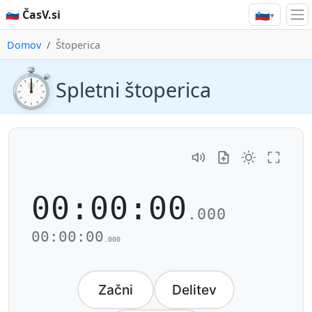
🇸🇮
🇸🇮 ČasV.si
▾
Domov
Štoperica
⏱️
Spletni štoperica
00:00:00
.000
00:00:00
.000
Začni
Delitev