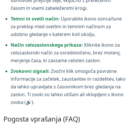
obnovitev prejšnje seje, vključno z pretečenim
časom in vsemi zabeleženimi krogi.
Temni in svetli način:
Uporabite ikono sonca/lune
za preklop med svetlim in temnim načinom za
udobno gledanje v katerem koli okolju.
Način celozaslonskega prikaza:
Kliknite ikono za
celozaslonski način za osredotočeno, brez motenj,
merjenje časa, ki zavzame celoten zaslon.
Zvokovni signali:
Zvočni klik omogoča povratne
informacije za začetek, zaustavitev in razdelitev, tako
da lahko upravljate s časovnikom brez gledanja na
zaslon. Ti zvoki so lahko utišani ali vklopljeni s ikono
zvoka (🔊).
Pogosta vprašanja (FAQ)