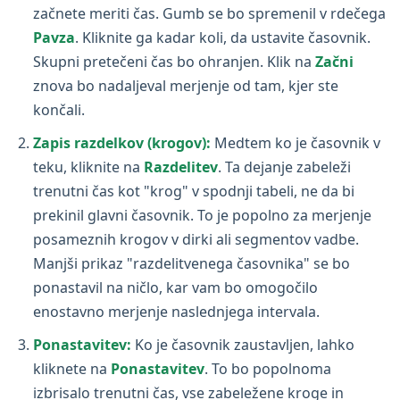
začnete meriti čas. Gumb se bo spremenil v rdečega
Pavza
. Kliknite ga kadar koli, da ustavite časovnik.
Skupni pretečeni čas bo ohranjen. Klik na
Začni
znova bo nadaljeval merjenje od tam, kjer ste
končali.
Zapis razdelkov (krogov):
Medtem ko je časovnik v
teku, kliknite na
Razdelitev
. Ta dejanje zabeleži
trenutni čas kot "krog" v spodnji tabeli, ne da bi
prekinil glavni časovnik. To je popolno za merjenje
posameznih krogov v dirki ali segmentov vadbe.
Manjši prikaz "razdelitvenega časovnika" se bo
ponastavil na ničlo, kar vam bo omogočilo
enostavno merjenje naslednjega intervala.
Ponastavitev:
Ko je časovnik zaustavljen, lahko
kliknete na
Ponastavitev
. To bo popolnoma
izbrisalo trenutni čas, vse zabeležene kroge in