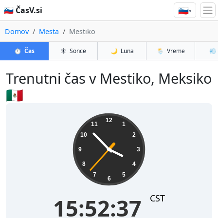
🇸🇮
🇸🇮 ČasV.si
▾
Domov
Mesta
Mestiko
⏱️
Čas
☀️
Sonce
🌙
Luna
🌦️
Vreme
💨
Trenutni čas v Mestiko, Meksiko
🇲🇽
15:52:37
12
11
1
10
2
9
3
8
4
7
5
6
CST
15:52:37