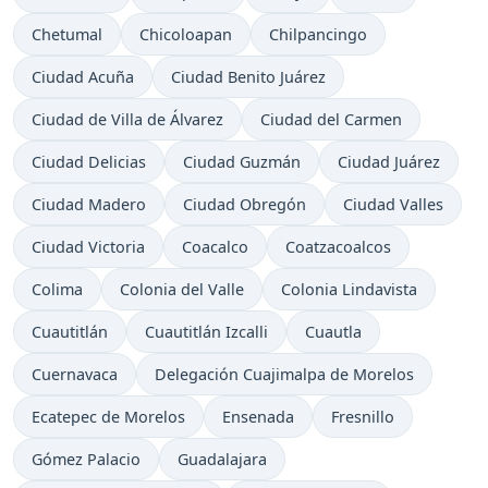
Chetumal
Chicoloapan
Chilpancingo
Ciudad Acuña
Ciudad Benito Juárez
Ciudad de Villa de Álvarez
Ciudad del Carmen
Ciudad Delicias
Ciudad Guzmán
Ciudad Juárez
Ciudad Madero
Ciudad Obregón
Ciudad Valles
Ciudad Victoria
Coacalco
Coatzacoalcos
Colima
Colonia del Valle
Colonia Lindavista
Cuautitlán
Cuautitlán Izcalli
Cuautla
Cuernavaca
Delegación Cuajimalpa de Morelos
Ecatepec de Morelos
Ensenada
Fresnillo
Gómez Palacio
Guadalajara