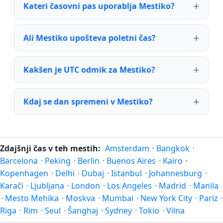
Kateri časovni pas uporablja Mestiko?
Ali Mestiko upošteva poletni čas?
Kakšen je UTC odmik za Mestiko?
Kdaj se dan spremeni v Mestiko?
Zdajšnji čas v teh mestih:
Amsterdam
·
Bangkok
·
Barcelona
·
Peking
·
Berlin
·
Buenos Aires
·
Kairo
·
Kopenhagen
·
Delhi
·
Dubaj
·
Istanbul
·
Johannesburg
·
Karači
·
Ljubljana
·
London
·
Los Angeles
·
Madrid
·
Manila
·
Mesto Mehika
·
Moskva
·
Mumbai
·
New York City
·
Pariz
·
Riga
·
Rim
·
Seul
·
Šanghaj
·
Sydney
·
Tokio
·
Vilna