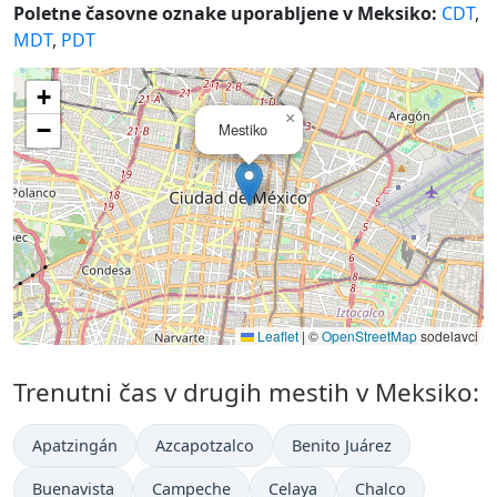
Poletne časovne oznake uporabljene v Meksiko:
CDT
,
MDT
,
PDT
+
×
−
Mestiko
Leaflet
|
©
OpenStreetMap
sodelavci
Trenutni čas v drugih mestih v Meksiko:
Apatzingán
Azcapotzalco
Benito Juárez
Buenavista
Campeche
Celaya
Chalco