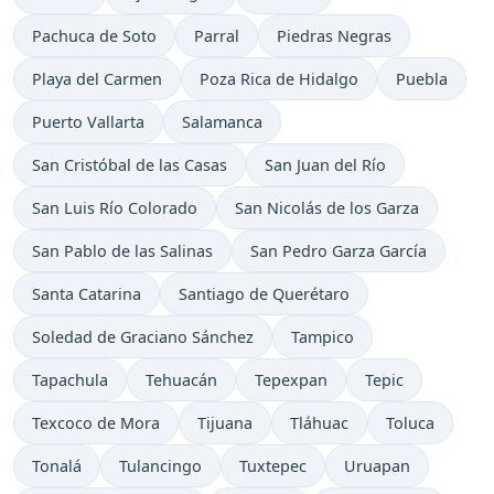
Pachuca de Soto
Parral
Piedras Negras
Playa del Carmen
Poza Rica de Hidalgo
Puebla
Puerto Vallarta
Salamanca
San Cristóbal de las Casas
San Juan del Río
San Luis Río Colorado
San Nicolás de los Garza
San Pablo de las Salinas
San Pedro Garza García
Santa Catarina
Santiago de Querétaro
Soledad de Graciano Sánchez
Tampico
Tapachula
Tehuacán
Tepexpan
Tepic
Texcoco de Mora
Tijuana
Tláhuac
Toluca
Tonalá
Tulancingo
Tuxtepec
Uruapan