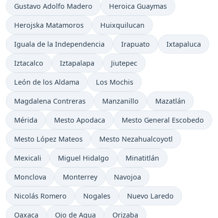
Gustavo Adolfo Madero
Heroica Guaymas
Herojska Matamoros
Huixquilucan
Iguala de la Independencia
Irapuato
Ixtapaluca
Iztacalco
Iztapalapa
Jiutepec
León de los Aldama
Los Mochis
Magdalena Contreras
Manzanillo
Mazatlán
Mérida
Mesto Apodaca
Mesto General Escobedo
Mesto López Mateos
Mesto Nezahualcoyotl
Mexicali
Miguel Hidalgo
Minatitlán
Monclova
Monterrey
Navojoa
Nicolás Romero
Nogales
Nuevo Laredo
Oaxaca
Ojo de Agua
Orizaba