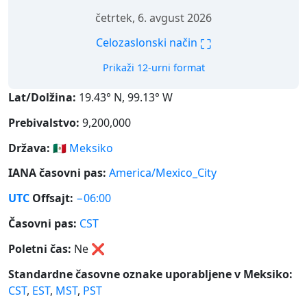
četrtek, 6. avgust 2026
⛶
Celozaslonski način
Prikaži 12-urni format
Lat/Dolžina:
19.43° N, 99.13° W
Prebivalstvo:
9,200,000
Država:
🇲🇽
Meksiko
IANA časovni pas:
America/Mexico_City
UTC
Offsajt:
−06:00
Časovni pas:
CST
Poletni čas:
Ne
❌
Standardne časovne oznake uporabljene v Meksiko:
CST
,
EST
,
MST
,
PST