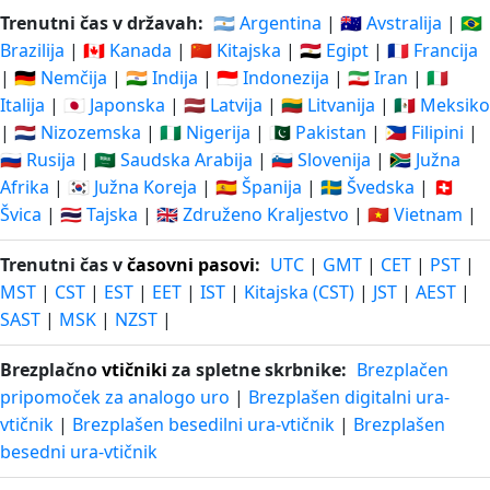
Trenutni čas v državah:
🇦🇷 Argentina
|
🇦🇺 Avstralija
|
🇧🇷
Brazilija
|
🇨🇦 Kanada
|
🇨🇳 Kitajska
|
🇪🇬 Egipt
|
🇫🇷 Francija
|
🇩🇪 Nemčija
|
🇮🇳 Indija
|
🇮🇩 Indonezija
|
🇮🇷 Iran
|
🇮🇹
Italija
|
🇯🇵 Japonska
|
🇱🇻 Latvija
|
🇱🇹 Litvanija
|
🇲🇽 Meksiko
|
🇳🇱 Nizozemska
|
🇳🇬 Nigerija
|
🇵🇰 Pakistan
|
🇵🇭 Filipini
|
🇷🇺 Rusija
|
🇸🇦 Saudska Arabija
|
🇸🇮 Slovenija
|
🇿🇦 Južna
Afrika
|
🇰🇷 Južna Koreja
|
🇪🇸 Španija
|
🇸🇪 Švedska
|
🇨🇭
Švica
|
🇹🇭 Tajska
|
🇬🇧 Združeno Kraljestvo
|
🇻🇳 Vietnam
|
Trenutni čas v
časovni pasovi
:
UTC
|
GMT
|
CET
|
PST
|
MST
|
CST
|
EST
|
EET
|
IST
|
Kitajska (CST)
|
JST
|
AEST
|
SAST
|
MSK
|
NZST
|
Brezplačno
vtičniki
za spletne skrbnike:
Brezplačen
pripomoček za analogo uro
|
Brezplašen digitalni ura-
vtičnik
|
Brezplašen besedilni ura-vtičnik
|
Brezplašen
besedni ura-vtičnik